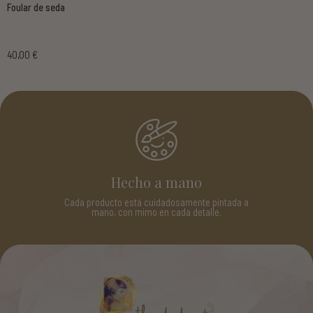
Foular de seda
40,00 €
Piezas únicas
No hay dos iguales: cada camiseta, pañuelo o
cazadora tiene su propia historia.