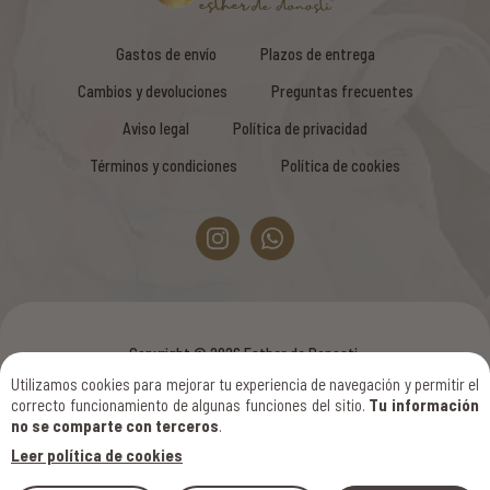
Gastos de envío
Plazos de entrega
Cambios y devoluciones
Preguntas frecuentes
Aviso legal
Política de privacidad
Términos y condiciones
Política de cookies
Copyright © 2026 Esther de Donosti.
Todos los derechos reservados
Utilizamos cookies para mejorar tu experiencia de navegación y permitir el
correcto funcionamiento de algunas funciones del sitio.
Tu información
Diseño web SGM
no se comparte con terceros
.
Leer política de cookies
ACCESIBILIDAD