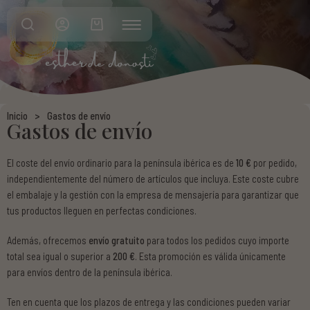
GASTOS DE ENVÍO
AVISO LEGAL
PLAZOS DE ENTREGA
POLÍTICA DE PRIVACIDAD
Inicio
>
Gastos de envío
Gastos de envío
CAMBIOS Y DEVOLUCIONES
TÉRMINOS Y CONDICIONES
PREGUNTAS FRECUENTES
POLÍTICA DE COOKIES
El coste del envío ordinario para la península ibérica es de
10 €
por pedido,
independientemente del número de artículos que incluya. Este coste cubre
el embalaje y la gestión con la empresa de mensajería para garantizar que
tus productos lleguen en perfectas condiciones.
Además, ofrecemos
envío gratuito
para todos los pedidos cuyo importe
total sea igual o superior a
200 €
. Esta promoción es válida únicamente
para envíos dentro de la península ibérica.
Ten en cuenta que los plazos de entrega y las condiciones pueden variar