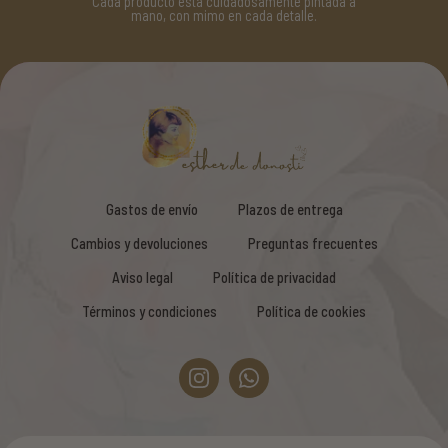
pintada a
No hay dos iguales: cada camiseta, pañuelo o
e.
cazadora tiene su propia historia.
Gastos de envío
Plazos de entrega
Cambios y devoluciones
Preguntas frecuentes
Aviso legal
Política de privacidad
Términos y condiciones
Política de cookies