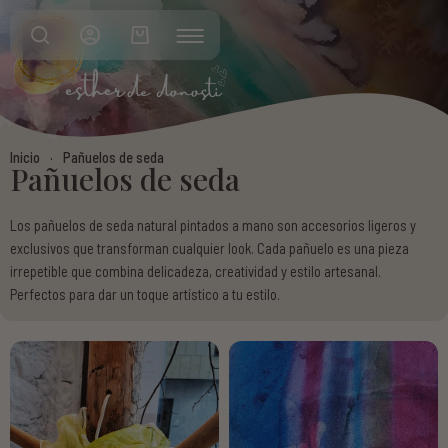
GASTOS DE ENVÍO
AVISO LEGAL
PLAZOS DE ENTREGA
POLÍTICA DE PRIVACIDAD
Inicio
·
Pañuelos de seda
Pañuelos de seda
CAMBIOS Y DEVOLUCIONES
TÉRMINOS Y CONDICIONES
Los pañuelos de seda natural pintados a mano son accesorios ligeros y
PREGUNTAS FRECUENTES
POLÍTICA DE COOKIES
exclusivos que transforman cualquier look. Cada pañuelo es una pieza
irrepetible que combina delicadeza, creatividad y estilo artesanal.
Perfectos para dar un toque artístico a tu estilo.